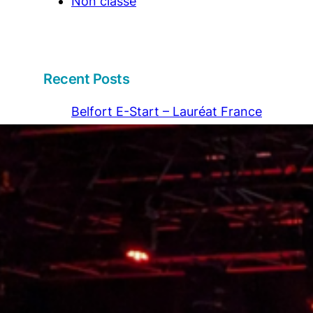
Non classé
Recent Posts
Belfort E-Start – Lauréat France
2030
6 October 2025
LES RENCONTRES NATIONALES
DES DÉMONSTRATEURS DE LA
VILLE DURABLES
15 July 2024
L’équipe Belfort e-Start présente au
CODEV
11 July 2024
Chères entreprises du Techn’hom :