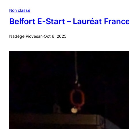
Non classé
Belfort E-Start – Lauréat Fran
Nadège Piovesan
·
Oct 6, 2025