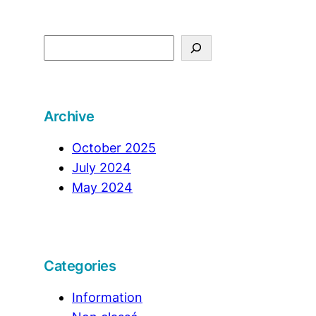
S
e
a
r
Archive
c
h
October 2025
July 2024
May 2024
Categories
Information