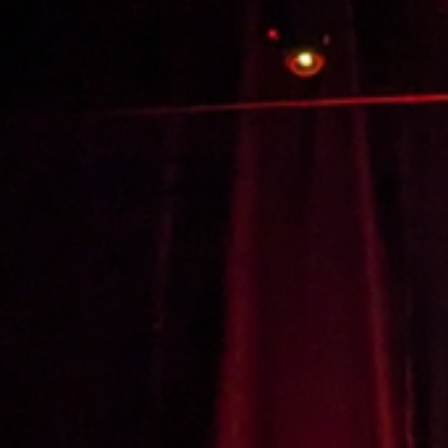
Nous avons besoin de vous !
20 May 2024
3èmes rencontres nationales des
“Démonstrateurs de la ville durable”
16 May 2024
Tags
Social Links
Facebook
Twitter
LinkedIn
Instagram